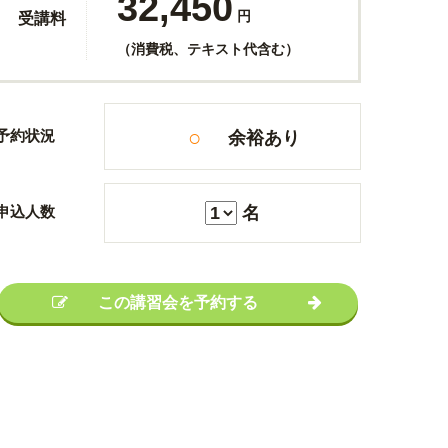
32,450
円
受講料
（消費税、テキスト代含む）
○
予約状況
余裕あり
申込人数
名
この講習会を予約する